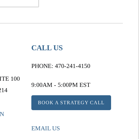
CALL US
PHONE:
470-241-4150
ITE 100
9:00AM - 5:00PM EST
214
BOOK A STRATEGY CALL
ON
EMAIL US