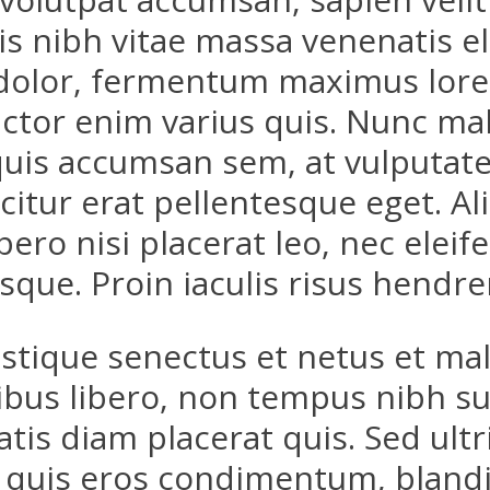
is nibh vitae massa venenatis 
dolor, fermentum maximus lorem
auctor enim varius quis. Nunc ma
quis accumsan sem, at vulputate 
fficitur erat pellentesque eget. 
ibero nisi placerat leo, nec elei
sque. Proin iaculis risus hendr
istique senectus et netus et ma
bus libero, non tempus nibh sus
atis diam placerat quis. Sed ult
quis eros condimentum, blandit 