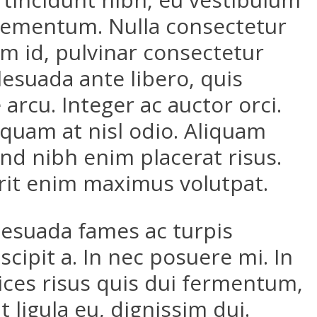
elementum. Nulla consectetur
 id, pulvinar consectetur
lesuada ante libero, quis
arcu. Integer ac auctor orci.
Aliquam at nisl odio. Aliquam
fend nibh enim placerat risus.
erit enim maximus volutpat.
lesuada fames ac turpis
cipit a. In nec posuere mi. In
rices risus quis dui fermentum,
ligula eu, dignissim dui.