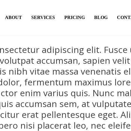
ABOUT
SERVICES
PRICING
BLOG
CONT
ectetur adipiscing elit. Fusce u
 volutpat accumsan, sapien velit
is nibh vitae massa venenatis 
dolor, fermentum maximus lorem
auctor enim varius quis. Nunc ma
quis accumsan sem, at vulputate 
fficitur erat pellentesque eget. 
ibero nisi placerat leo, nec elei