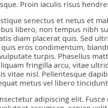
sque. Proin iaculis risus hendr
istique senectus et netus et ma
bus libero, non tempus nibh sus
atis diam placerat quis. Sed ult
quis eros condimentum, blandit 
lputate turpis. Phasellus mattis
liquam fringilla arcu, vitae ult
s vitae nisl. Pellentesque dapib
uat metus vel libero tincidunt 
ectetur adipiscing elit. Fusce u
 volutpat accumsan, sapien velit