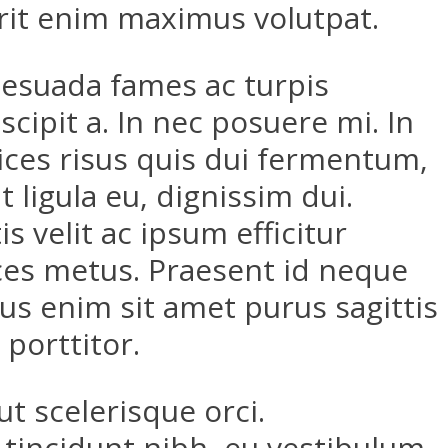
erit enim maximus volutpat.
lesuada fames ac turpis
cipit a. In nec posuere mi. In
rices risus quis dui fermentum,
ligula eu, dignissim dui.
 velit ac ipsum efficitur
rices metus. Praesent id neque
us enim sit amet purus sagittis
porttitor.
t scelerisque orci.
 tincidunt nibh, eu vestibulum